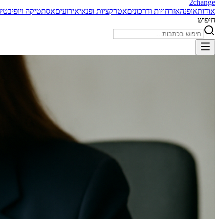
2
change
אודות
אופנה
אזרחויות ודרכונים
אטרקציות ופנאי
אירועים
אסתטיקה ויופי
בטיח
חיפוש