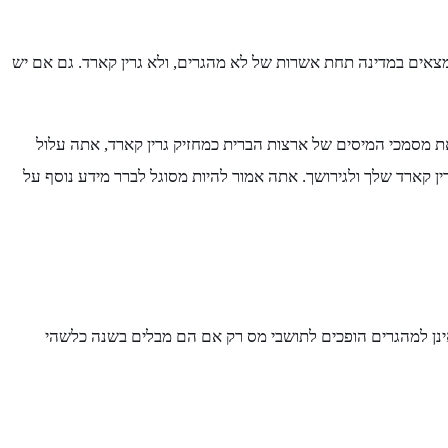
אים במדינה תחת אשרות של לא מהגרים, ולא גרין קארד. גם אם יש
 כרטיסים ירוקים להגיש טופס IRS 1040 בכל שנה עד ה -15 באפריל. אם לא תגיש את מסמכי המיסים של ארצות הברית כמחזיק גרין קארד, אתה עלול
ן קארד שלך ולגירושך. אתה אמור להיות מסוגל לברר מידע נוסף על
ינן למהגרים הופכים לתושבי מס רק אם הם מבלים בשנה כלשהי