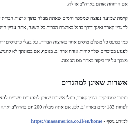
אם הרווחת אותם בארה"ב או לא.
קיימת שמועה נפוצה שמספר הימים שאתה מבלה בתוך ארצות הברית קוב
לך גרין קארד ואינך דורך ברגל בארצות הברית כל השנה, אתה עדיין חיי
לפגוע בסיכויים שלך להיות אזרח ארה"ב. בנוסף, אם בכוונתך לא להגי
מצבך על ידי ביקור באתר מס הכנסה.
אשרות שאינן למהגרים
בניגוד למחזיקים בגרין קארד, בעלי אשרות שאינן למהגרים עשויים 
לפחות 183 ימים בארה"ב. לכן, אם אתה מבלה 200 יום בארה"ב ואתה בעל אשרה שאינה למהגרים, ככל הנראה תידרש לדווח למס הכנסה.
למידע נוסף -
https://masamerica.co.il/en/home