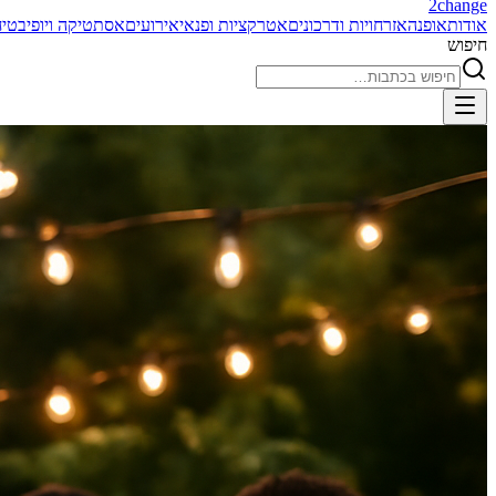
2
change
אודות
אופנה
אזרחויות ודרכונים
אטרקציות ופנאי
אירועים
אסתטיקה ויופי
בטיח
חיפוש